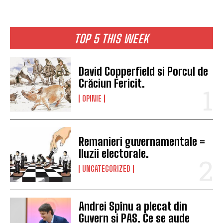
TOP 5 THIS WEEK
David Copperfield si Porcul de
Crăciun Fericit.
OPINIE
I WANT IN
I've read and accept the
Privacy Policy
.
Remanieri guvernamentale =
Iluzii electorale.
UNCATEGORIZED
Andrei Spînu a plecat din
Guvern și PAS. Ce se aude