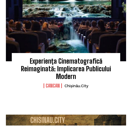
Experiența Cinematografică
Reimaginată: Implicarea Publicului
Modern
CANCAN
Chișinău.City
I WANT IN
I've read and accept the
Privacy Policy
.