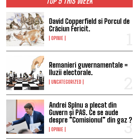
TOP 5 THIS WEEK
David Copperfield si Porcul de
Crăciun Fericit.
OPINIE
Remanieri guvernamentale =
Iluzii electorale.
UNCATEGORIZED
Andrei Spînu a plecat din
Guvern și PAS. Ce se aude
despre ”Comisionul” din gaz ?
OPINIE