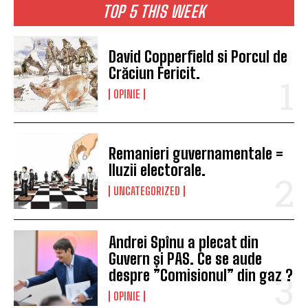
TOP 5 THIS WEEK
David Copperfield si Porcul de
Crăciun Fericit.
OPINIE
I WANT IN
I've read and accept the
Privacy Policy
.
Remanieri guvernamentale =
Iluzii electorale.
UNCATEGORIZED
Andrei Spînu a plecat din
Guvern și PAS. Ce se aude
despre ”Comisionul” din gaz ?
OPINIE