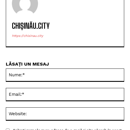
CHIȘINĂU.CITY
https://chisinau.city
LĂSAȚI UN MESAJ
Nu
Ema
Web