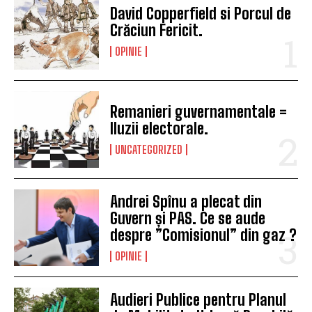
David Copperfield si Porcul de
Crăciun Fericit.
OPINIE
Remanieri guvernamentale =
Iluzii electorale.
UNCATEGORIZED
Andrei Spînu a plecat din
Guvern și PAS. Ce se aude
despre ”Comisionul” din gaz ?
OPINIE
Audieri Publice pentru Planul