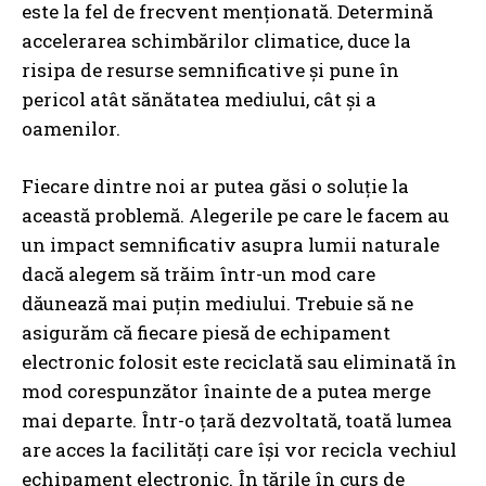
este la fel de frecvent menționată. Determină
accelerarea schimbărilor climatice, duce la
risipa de resurse semnificative și pune în
pericol atât sănătatea mediului, cât și a
oamenilor.
Fiecare dintre noi ar putea găsi o soluție la
această problemă. Alegerile pe care le facem au
un impact semnificativ asupra lumii naturale
dacă alegem să trăim într-un mod care
dăunează mai puțin mediului. Trebuie să ne
asigurăm că fiecare piesă de echipament
electronic folosit este reciclată sau eliminată în
I WANT IN
mod corespunzător înainte de a putea merge
mai departe. Într-o țară dezvoltată, toată lumea
I've read and accept the
Privacy Policy
.
are acces la facilități care își vor recicla vechiul
echipament electronic. În țările în curs de