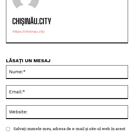
CHIȘINĂU.CITY
https://chisinau.city
LĂSAȚI UN MESAJ
Nu
Ema
Web
Salvați numele meu, adresa de e-mail și site-ul web în acest